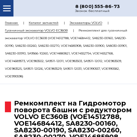
8 (800) 555-86-73
Звонок бесплатный
О НАС
Главная
Каталог запчастей
Экскаваторы VOLVO
Гусеничный экскаватор VOLVO EC360B
Ремкомплект для гусеничный
КАТАЛОГ ЗАПЧАСТЕЙ
экскаватор VOLVO EC360B (VOE14512788, VOE14684412, SA8230-00160, SA8230-
РЕМОНТ
00190, SA8230-00260, SA8230-00270, VOE14685908, SA8230-00900, SA8030-00901,
SA8230-00910, SA9566-10260, VOE14880821, VOE14552754, VOE14552768,
ДОСТАВКА
VOE14689573, VOE983502, SA9511-12011, VOE983503, SA9511-12012, VOE983509,
ЦЕНЫ
VOE983525, SA9511-12026, VOE983529, SA9511-12031, VOE990557, VOE990582,
VOE990598)
КОНТАКТЫ
Ремкомплект на Гидромотор
поворота башни с редуктором
VOLVO EC360B (VOE14512788,
VOE14684412, SA8230-00160,
SA8230-00190, SA8230-00260,
SA8230-00270, VOE14685908,