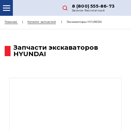
8 (800) 555-86-73
Звонок бесплатный
О НАС
Главная
Каталог запчастей
Экскаваторы HYUNDAI
КАТАЛОГ ЗАПЧАСТЕЙ
РЕМОНТ
Запчасти экскаваторов
HYUNDAI
ДОСТАВКА
ЦЕНЫ
КОНТАКТЫ