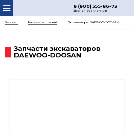
8 (800) 555-86-73
Звонок бесплатный
О НАС
Главная
Каталог запчастей
Экскаваторы DAEWOO-DOOSAN
КАТАЛОГ ЗАПЧАСТЕЙ
РЕМОНТ
Запчасти экскаваторов
DAEWOO-DOOSAN
ДОСТАВКА
ЦЕНЫ
КОНТАКТЫ