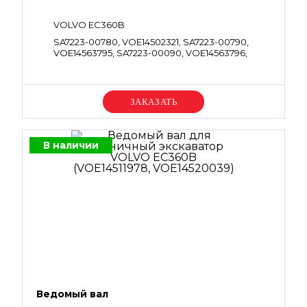
VOLVO EC360B
SA7223-00780, VOE14502321, SA7223-00790,
VOE14563795, SA7223-00090, VOE14563796,
SA7223-00360
Уточняйте цену
В наличии
Ведомый вал