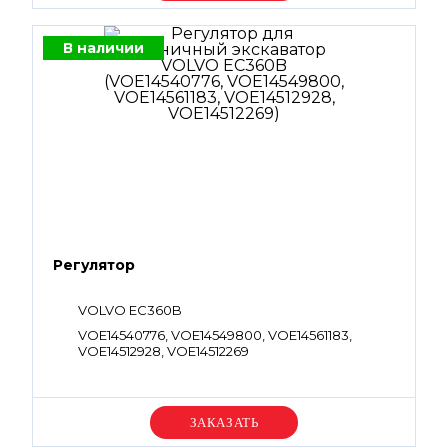
В наличии
Регулятор
VOLVO EC360B
VOE14540776, VOE14549800, VOE14561183,
VOE14512928, VOE14512269
Уточняйте цену