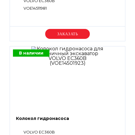
VOLVO EC360B
VOE14511981
Уточняйте цену
В наличии
Колокол гидронасоса
VOLVO EC360B