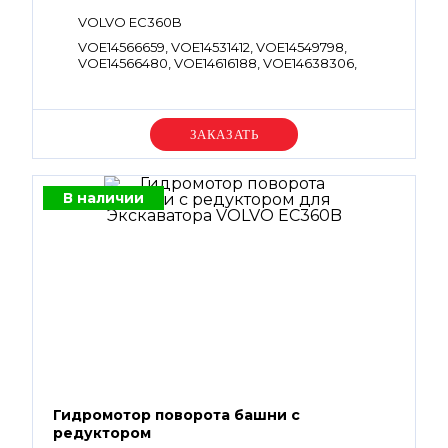
VOLVO EC360B
VOE14566659, VOE14531412, VOE14549798,
VOE14566480, VOE14616188, VOE14638306,
VOE14500380, VOE14512271, VOE14516492
Уточняйте цену
В наличии
Гидромотор поворота башни с
редуктором