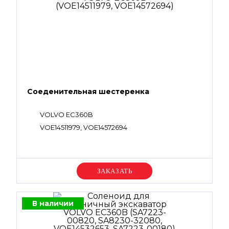
Соеденительная шестеренка
VOLVO EC360B
VOE14511979, VOE14572694
Уточняйте цену
В наличии