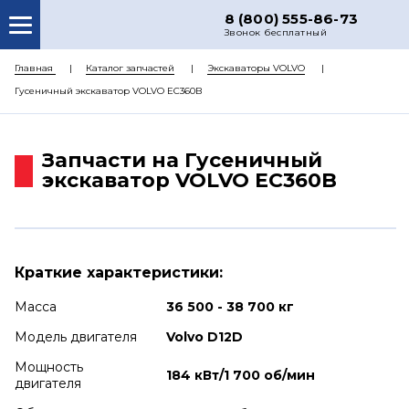
8 (800) 555-86-73
Звонок бесплатный
О НАС
Главная
Каталог запчастей
Экскаваторы VOLVO
Гусеничный экскаватор VOLVO EC360B
КАТАЛОГ ЗАПЧАСТЕЙ
РЕМОНТ
Запчасти на Гусеничный
ДОСТАВКА
экскаватор VOLVO EC360B
ЦЕНЫ
КОНТАКТЫ
Краткие характеристики:
Масса
36 500 - 38 700 кг
Модель двигателя
Volvo D12D
Мощность
184 кВт/1 700 об/мин
двигателя