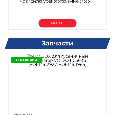
VOE14524785, VOE14570053, SA1146-07500
Уточняйте цену
Запчасти
В наличии