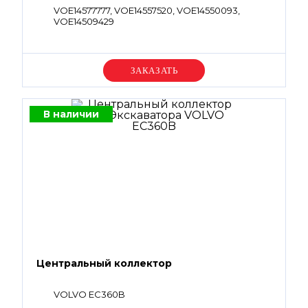
VOE14577777, VOE14557520, VOE14550093,
VOE14509429
Уточняйте цену
В наличии
Центральный коллектор
VOLVO EC360B