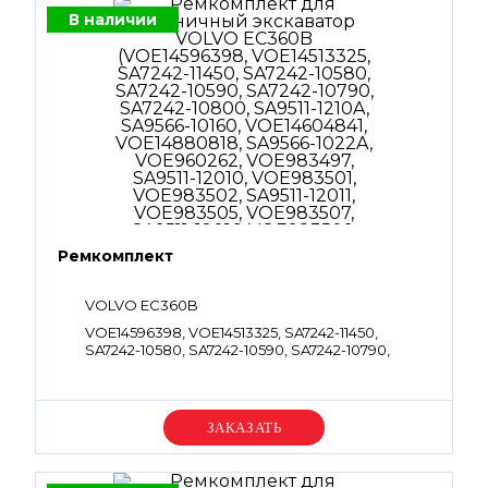
В наличии
Ремкомплект
VOLVO EC360B
VOE14596398, VOE14513325, SA7242-11450,
SA7242-10580, SA7242-10590, SA7242-10790,
SA7242-10800, SA9511-1210A, SA9566-10160,
VOE14604841, VOE14880818, SA9566-1022A,
VOE960262, VOE983497, SA9511-12010,
VOE983501, VOE983502, SA9511-12011,
Уточняйте цену
VOE983505, VOE983507, SA9511-12016,
VOE983509, SA9511-12020, VOE983523, SA9511-
1222A, VOE990557, SA9511-12018, VOE990585,