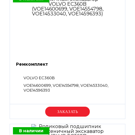
Ремкомплект
VOLVO EC360B
VOE14600699, VOE14554798, VOE14533040,
VOE14596393
Уточняйте цену
В наличии