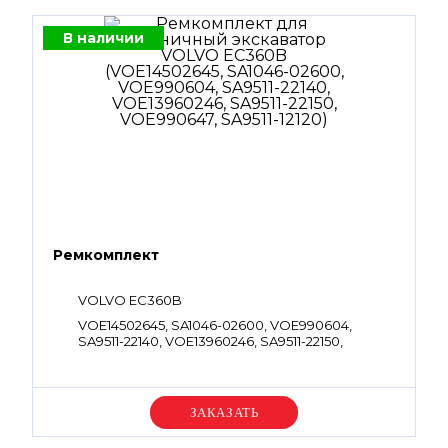
В наличии
Ремкомплект
VOLVO EC360B
VOE14502645, SA1046-02600, VOE990604,
SA9511-22140, VOE13960246, SA9511-22150,
VOE990647, SA9511-12120
Уточняйте цену