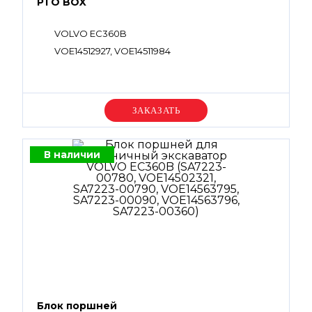
PTO BOX
VOLVO EC360B
VOE14512927, VOE14511984
Уточняйте цену
В наличии
Блок поршней