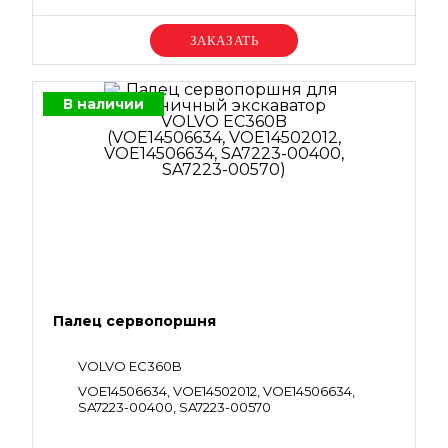
Уточняйте цену
В наличии
Палец сервопоршня
VOLVO EC360B
VOE14506634, VOE14502012, VOE14506634,
SA7223-00400, SA7223-00570