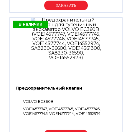
Уточняйте цену
В наличии
Предохранительный клапан
VOLVO EC360B
VOE14577747, VOE14577745, VOE14577746,
VOE14577745, VOE14577744, VOE14552974,
SA8230-36600, VOE14561300, SA8230-36590,
VOE14552973