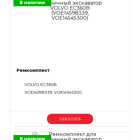
SA9511-22045, VOE990591, SA9511-22075,
В наличии
VOE990849, VOE993320, VOE993322
Ремкомплект
VOLVO EC360B
VOE14598339, VOE14545300
Уточняйте цену
В наличии