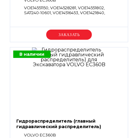
VOLVO EC360B
VOE14551150, VOE14528281, VOE14551802,
SA7240-10601, VOE14516453, VOE1421840,
VOE14522920
Уточняйте цену
В наличии
Гидрораспределитель (главный
гидравлический распределитель)
VOLVO EC360B