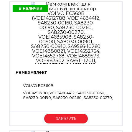
В наличии
Ремкомплект
VOLVO EC360B
VOE14512788, VOE14684412, SA8230-00160,
SA8230-00190, SA8230-00260, SA8230-00270,
VOE14685908, SA8230-00900, SA8030-00901,
SA8230-00910, SA9566-10260, VOE14880821,
VOE14552754, VOE14552768, VOE14689573,
VOE983502, SA9511-12011, VOE983503, SA9511-
Уточняйте цену
12012, VOE983509, VOE983525, SA9511-12026,
VOE983529, SA9511-12031, VOE990557,
VOE990582, VOE990598