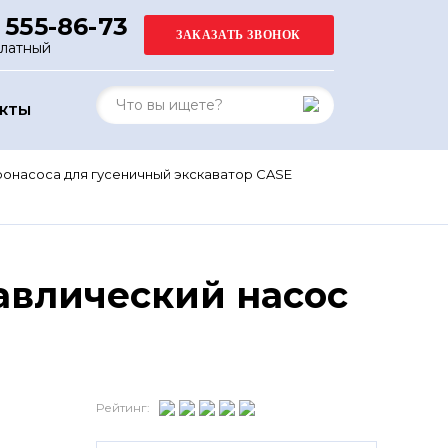
 555-86-73
платный
АКТЫ
ронасоса для гусеничный экскаватор CASE
авлический насос
Рейтинг: