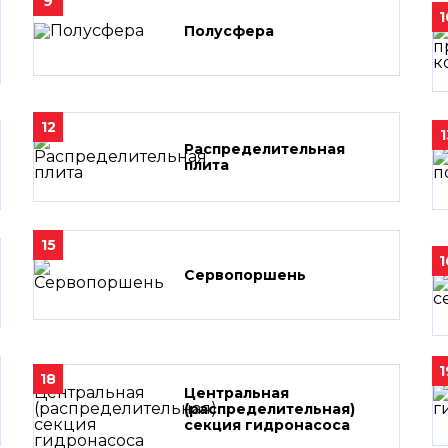
9
1
Полусфера
12
1
Распределительная
плита
15
1
Сервопоршень
1
18
Центральная
(распределительная)
секция гидронасоса