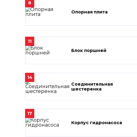
8
Опорная плита
11
Блок поршней
14
Соединительная
шестеренка
17
Корпус гидронасоса