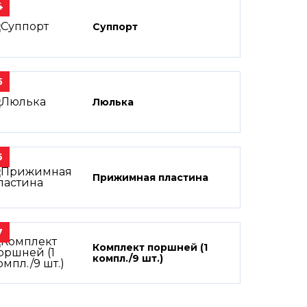
4
Суппорт
5
Люлька
6
Прижимная пластина
7
Комплект поршней (1
компл./9 шт.)