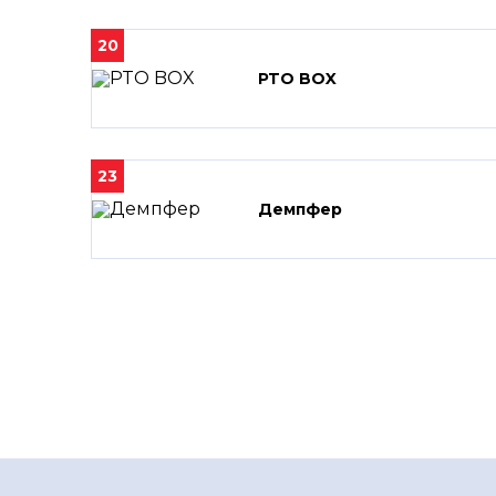
20
PTO BOX
23
Демпфер