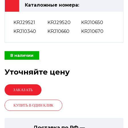
Каталожные номера:
KRJ29521
KRJ29520
KRJ10650
KRJ10340
KRJ10660
KRJ10670
В наличии
Уточняйте цену
КУПИТЬ В ОДИН КЛИК
Доставка по РФ —