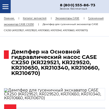
8 (800) 555-86-73
Звонок бесплатный
О НАС
Главная
Каталог запчастей
Экскаваторы CASE
Гусеничный
экскаватор CASE CX250
Демпфер для гусеничный экскаватор CASE
КАТАЛОГ ЗАПЧАСТЕЙ
CX250 (KRJ29521, KRJ29520, KRJ10650, KRJ10340, KRJ10660, KRJ10670)
РЕМОНТ
ДОСТАВКА
Демпфер на Основной
ЦЕНЫ
гидравлический насос CASE
CX250 (KRJ29521, KRJ29520,
КОНТАКТЫ
KRJ10650, KRJ10340, KRJ10660,
KRJ10670)