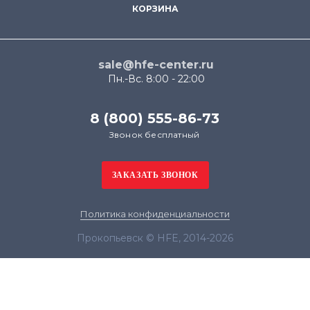
КОРЗИНА
sale@hfe-center.ru
Пн.-Вс. 8:00 - 22:00
8 (800) 555-86-73
Звонок бесплатный
Политика конфиденциальности
Прокопьевск © HFE, 2014-2026
Продолжая использовать наш сайт, вы даёте
согласие на обработку файлов cookie в целях
функционирования сайта и сбора статистики в
соответствии с
политикой конфиденциальности