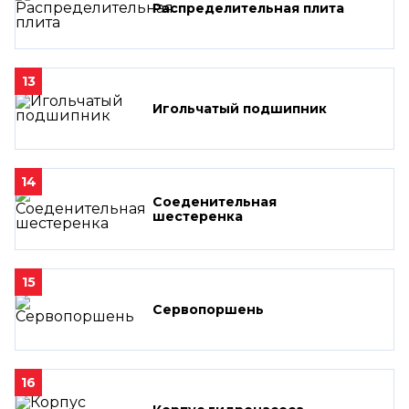
Распределительная плита
13
Игольчатый подшипник
14
Соеденительная
шестеренка
15
Сервопоршень
16