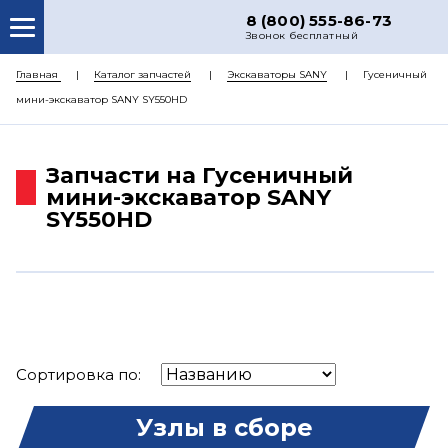
8 (800) 555-86-73
Звонок бесплатный
О НАС
Главная
Каталог запчастей
Экскаваторы SANY
Гусеничный
мини-экскаватор SANY SY550HD
КАТАЛОГ ЗАПЧАСТЕЙ
РЕМОНТ
Запчасти на Гусеничный
ДОСТАВКА
мини-экскаватор SANY
SY550HD
ЦЕНЫ
КОНТАКТЫ
Сортировка по:
Узлы в сборе