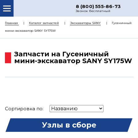
8 (800) 555-86-73
Звонок бесплатный
О НАС
Главная
Каталог запчастей
Экскаваторы SANY
Гусеничный
мини-экскаватор SANY SY175W
КАТАЛОГ ЗАПЧАСТЕЙ
РЕМОНТ
Запчасти на Гусеничный
ДОСТАВКА
мини-экскаватор SANY SY175W
ЦЕНЫ
КОНТАКТЫ
Сортировка по:
Узлы в сборе