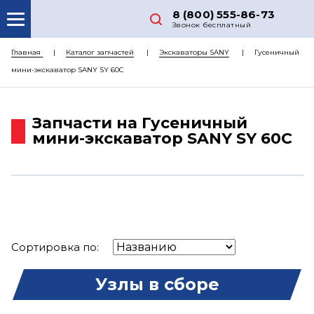
8 (800) 555-86-73
Звонок бесплатный
О НАС
Главная
Каталог запчастей
Экскаваторы SANY
Гусеничный
мини-экскаватор SANY SY 60C
КАТАЛОГ ЗАПЧАСТЕЙ
РЕМОНТ
Запчасти на Гусеничный
ДОСТАВКА
мини-экскаватор SANY SY 60C
ЦЕНЫ
КОНТАКТЫ
Сортировка по:
Узлы в сборе